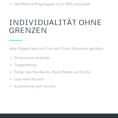
Das Material Polypropylen ist zu 100% recyclebar
INDIVIDUALITÄT OHNE
GRENZEN
Jeder Dogpool lässt sich frei nach Ihren Wünschen gestalten.
Dimensionen änderbar
Treppendesign
Farben des Handlaufes, Wand, Boden und Stufen
Logo nach Wunsch
Ausstattung nach Wunsch